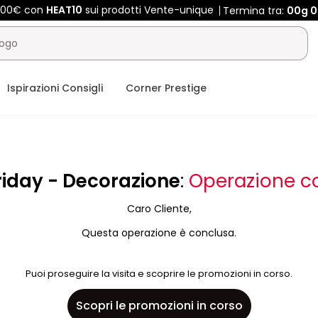
 400€ con
HEAT10
sui prodotti Vente-unique
Termina tra:
00g
0
Ispirazioni Consigli
Corner Prestige
riday - Decorazione
:
Operazione c
Caro Cliente,
Questa operazione è conclusa.
Puoi proseguire la visita e scoprire le promozioni in corso.
Scopri le promozioni in corso