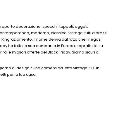
o reparto decorazione: specchi, tappeti, oggetti
n, contemporaneo, moderno, classico, vintage, tutti a prezzi
del Ringraziamento. Il nome deriva dal fatto che i negozi
riday ha fatto la sua comparsa in Europa, soprattutto su
rà le migliori offerte del Black Friday. Siamo sicuri di
iorno di design? Una camera da letto vintage? O un
tti per la tua casa.