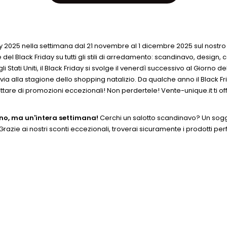
riday 2025 nella settimana dal 21 novembre al 1 dicembre 2025 sul nostr
rte del Black Friday su tutti gli stili di arredamento: scandinavo, desig
i Stati Uniti, il Black Friday si svolge il venerdì successivo al Giorno 
 via alla stagione dello shopping natalizio. Da qualche anno il Black F
ittare di promozioni eccezionali! Non perdertele! Vente-unique.it ti offri
rno, ma un'intera settimana!
Cerchi un salotto scandinavo? Un sogg
zie ai nostri sconti eccezionali, troverai sicuramente i prodotti perfe