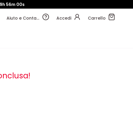
9h
55m
58s
Aiuto e Contatti
Accedi
Carrello
onclusa!