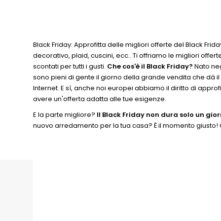
Black Friday: Approfitta delle migliori offerte del Black F
decorativo, plaid, cuscini, ecc.. Ti offriamo le migliori offe
scontati per tutti i gusti.
Che cos'è il Black Friday?
Nato negl
sono pieni di gente il giorno della grande vendita che dà il
Internet. E sì, anche noi europei abbiamo il diritto di approf
avere un'offerta adatta alle tue esigenze.
E la parte migliore?
Il Black Friday non dura solo un gio
nuovo arredamento per la tua casa? È il momento giusto! Gra