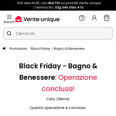
-10% oltre 400€ con
HEAT10
sui prodotti Vente-unique
Termina tra:
02g
04h
00m
47s
Reparti
Promozioni
Black Friday - Bagno & Benessere
Black Friday - Bagno &
Benessere
:
Operazione
conclusa!
Caro Cliente,
Questa operazione è conclusa.