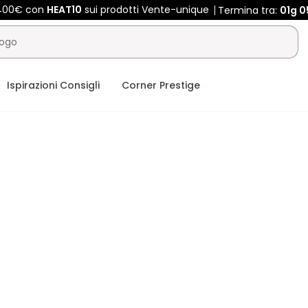
e 400€ con
HEAT10
sui prodotti Vente-unique
Termina tra:
01g
0
Ispirazioni Consigli
Corner Prestige