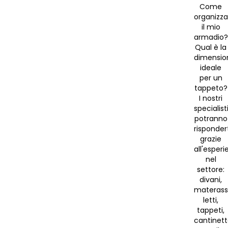
Come
organizza
il mio
armadio?
Qual è la
dimensio
ideale
per un
tappeto?
I nostri
specialist
potranno
risponder
grazie
all'esperi
nel
settore:
divani,
materassi
letti,
tappeti,
cantinet