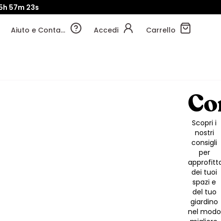
5h
57m
21s
Aiuto e Contatti
Accedi
Carrello
Co
Scopri i
nostri
consigli
per
approfitt
dei tuoi
spazi e
del tuo
giardino
nel modo