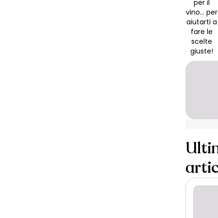
per il
vino… per
aiutarti a
fare le
scelte
giuste!
Ulti
artic