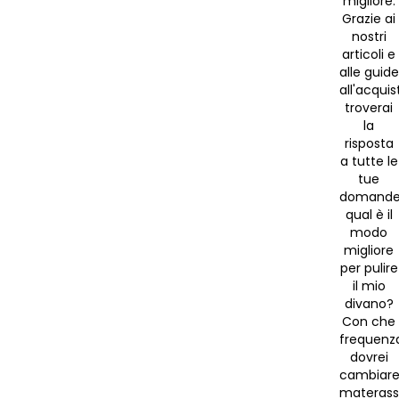
migliore.
Grazie ai
nostri
articoli e
alle guide
all'acquis
troverai
la
risposta
a tutte le
tue
domande
qual è il
modo
migliore
per pulire
il mio
divano?
Con che
frequenz
dovrei
cambiar
materass