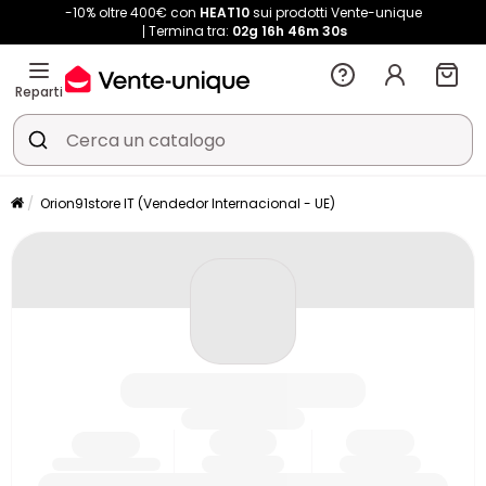
-10% oltre 400€ con
HEAT10
sui prodotti Vente-unique
Termina tra:
02g
16h
46m
30s
Reparti
Orion91store IT (Vendedor Internacional - UE)