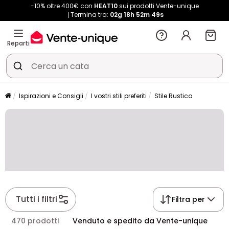
-10% oltre 400€ con
HEAT10
sui prodotti Vente-unique
Termina tra:
02g
18h
52m
49s
Reparti
Ispirazioni e Consigli
I vostri stili preferiti
Stile Rustico
Tutti i filtri
Filtra per
470 prodotti
Venduto e spedito da Vente-unique