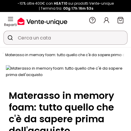
-10% oltre 400€ con
HEAT10
sui prodotti Vente-unique
Termina tra:
00g
17h
16m
53s
Reparti
i
Materasso in memory foam: tutto quello che c'è da sapere prima dell
Materasso in memory
foam: tutto quello che
c'è da sapere prima
dell'acquisto