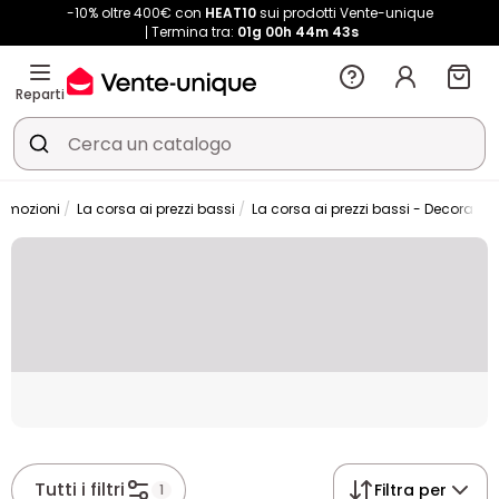
-10% oltre 400€ con
HEAT10
sui prodotti Vente-unique
Termina tra:
01g
00h
44m
42s
Reparti
romozioni
La corsa ai prezzi bassi
La corsa ai prezzi bassi - Decorazio
Placeholder
Tutti i filtri
Filtra per
1