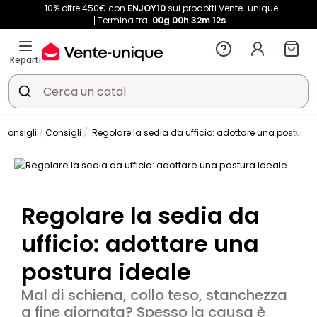
-10% oltre 450€ con
ENJOY10
sui prodotti Vente-unique
Termina tra:
00g
00h
32m
11s
Reparti
e Consigli
Consigli
Regolare la sedia da ufficio: adottare una postura 
Regolare la sedia da
ufficio: adottare una
postura ideale
Mal di schiena, collo teso, stanchezza
a fine giornata? Spesso la causa è