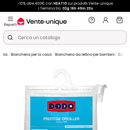
-10% oltre 400€ con
HEAT10
sui prodotti Vente-unique
Termina tra:
02g
16h
49m
23s
Reparti
heria
Biancheria per la casa
Biancheria da lettino per bambini
Copri