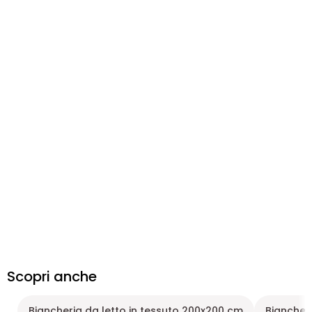
Scopri anche
Biancheria da letto in tessuto 200x200 cm
Biancheri