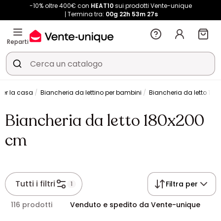
-10% oltre 400€ con
HEAT10
sui prodotti Vente-unique
Termina tra:
00g
22h
53m
27s
Reparti
per la casa
Biancheria da lettino per bambini
Biancheria da letto 18
Biancheria da letto 180x200
cm
Tutti i filtri
Filtra per
1
116 prodotti
Venduto e spedito da Vente-unique