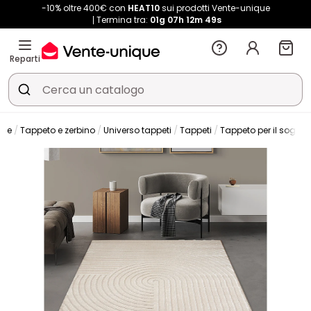
-10% oltre 400€ con
HEAT10
sui prodotti Vente-unique
Termina tra:
01g
07h
12m
49s
Reparti
one
Tappeto e zerbino
Universo tappeti
Tappeti
Tappeto per il soggio