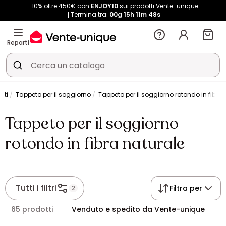
-10% oltre 450€ con
ENJOY10
sui prodotti Vente-unique
Termina tra:
00g
15h
11m
47s
Reparti
eti
Tappeto per il soggiorno
Tappeto per il soggiorno rotondo in fibra 
Tappeto per il soggiorno
rotondo in fibra naturale
Tutti i filtri
Filtra per
2
65 prodotti
Venduto e spedito da Vente-unique