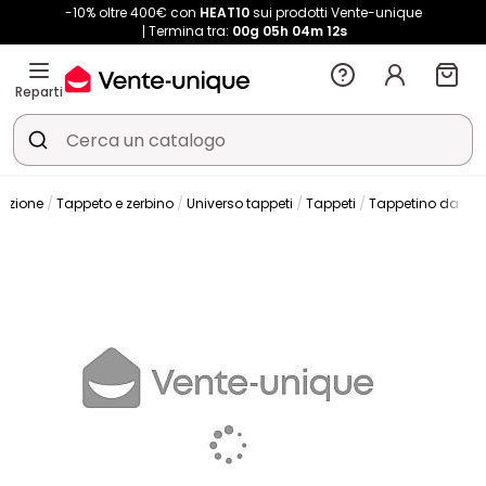
-10% oltre 400€ con
HEAT10
sui prodotti Vente-unique
Termina tra:
00g
05h
04m
11s
Reparti
azione
Tappeto e zerbino
Universo tappeti
Tappeti
Tappetino da ba