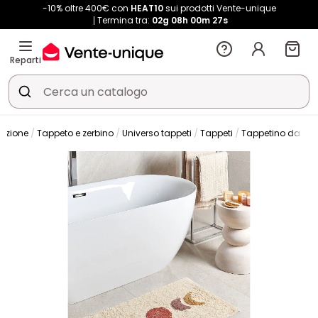
-10% oltre 400€ con
HEAT10
sui prodotti Vente-unique
Termina tra:
02g
08h
00m
25s
Reparti
azione
Tappeto e zerbino
Universo tappeti
Tappeti
Tappetino da ba