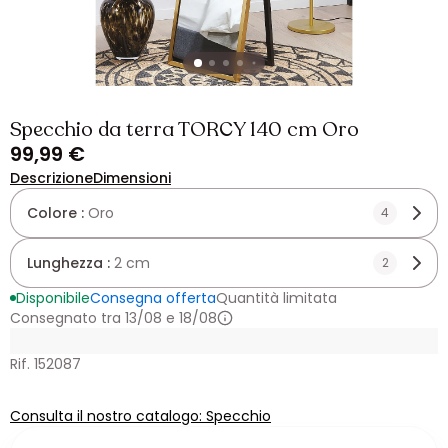
Specchio da terra TORCY 140 cm Oro
99,99 €
Descrizione
Dimensioni
Colore :
Oro
4
Lunghezza :
2 cm
2
Disponibile
Consegna offerta
Quantità limitata
Consegnato tra 13/08 e 18/08
Rif. 152087
Consulta il nostro catalogo: Specchio