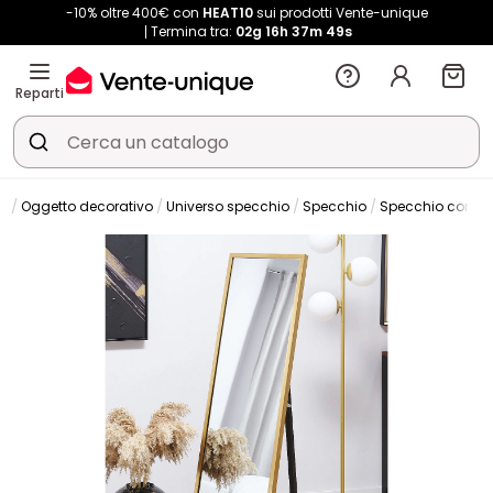
-10% oltre 400€ con
HEAT10
sui prodotti Vente-unique
Termina tra:
02g
16h
37m
48s
Reparti
vi
Oggetto decorativo
Universo specchio
Specchio
Specchio con pie