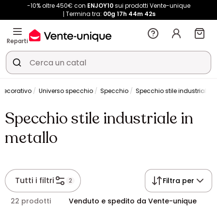
-10% oltre 450€ con
ENJOY10
sui prodotti Vente-unique
Termina tra:
00g
17h
44m
41s
Reparti
decorativo
Universo specchio
Specchio
Specchio stile industriale i
Specchio stile industriale in
metallo
Tutti i filtri
Filtra per
2
22 prodotti
Venduto e spedito da Vente-unique