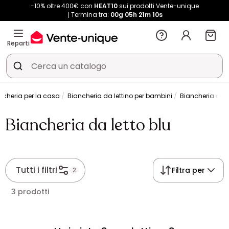
-10% oltre 400€ con
HEAT10
sui prodotti Vente-unique
Termina tra:
00g
05h
21m
10s
Reparti
ncheria per la casa
Biancheria da lettino per bambini
Biancheria da l
Biancheria da letto blu
Tutti i filtri
Filtra per
2
3 prodotti