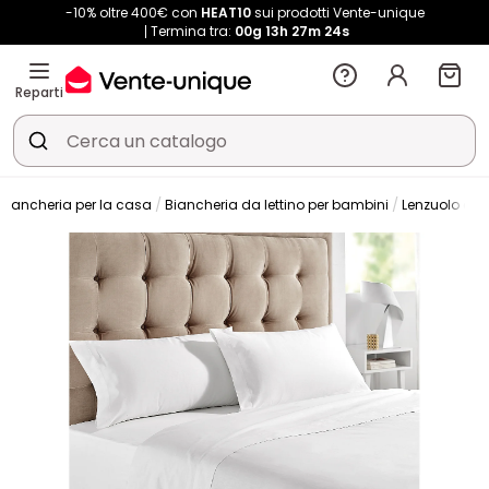
-10% oltre 400€ con
HEAT10
sui prodotti Vente-unique
Termina tra:
00g
13h
27m
23s
Reparti
Biancheria per la casa
Biancheria da lettino per bambini
Lenzuolo con