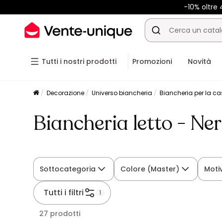
-10% oltr
Tutti i nostri prodotti
Promozioni
Novità
Decorazione
Universo biancheria
Biancheria per la c
Biancheria letto - Ne
Sottocategoria
Colore (Master)
Moti
Tutti i filtri
1
27 prodotti