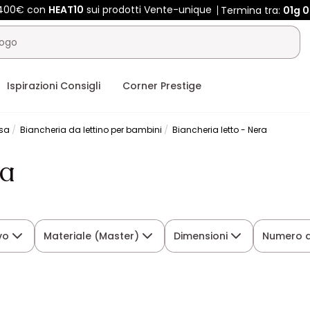
e 400€ con
HEAT10
sui prodotti Vente-unique
Termina tra:
01g
0
Ispirazioni Consigli
Corner Prestige
asa
Biancheria da lettino per bambini
Biancheria letto - Nera
ra
vo
Materiale (Master)
Dimensioni
Numero d