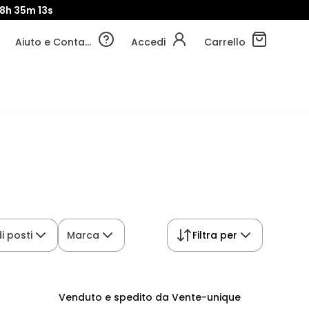
8h
35m
13s
Aiuto e Contatti
Accedi
Carrello
i posti
Marca
Filtra per
Venduto e spedito da Vente-unique