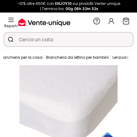
-10% oltre 450€ con
ENJOY10
sui prodotti Vente-unique
Termina tra:
00g
06h
32m
31s
Reparti
Biancheria per la casa
Biancheria da lettino per bambini
Lenzuolo con