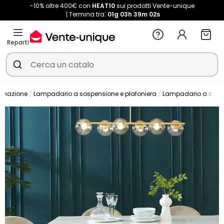
-10% oltre 400€ con
HEAT10
sui prodotti Vente-unique
Termina tra:
01g
03h
39m
01s
Reparti
minazione
Lampadario a sospensione e plafoniera
Lampadario a sosp