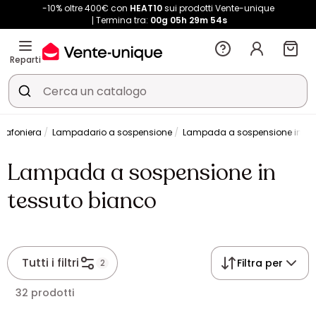
-10% oltre 400€ con
HEAT10
sui prodotti Vente-unique
Termina tra:
00g
05h
29m
54s
Reparti
lafoniera
Lampadario a sospensione
Lampada a sospensione in te
Lampada a sospensione in
tessuto bianco
Tutti i filtri
Filtra per
2
32 prodotti