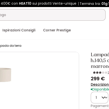
e 400€ con
HEAT10
sui prodotti Vente-unique
Termina tra:
01g
Ispirazioni Consigli
Corner Prestige
pada da terra
Lampada
h.140,5
marron
299 €
Descrizio
Disponibil
Quantità
Pagamento