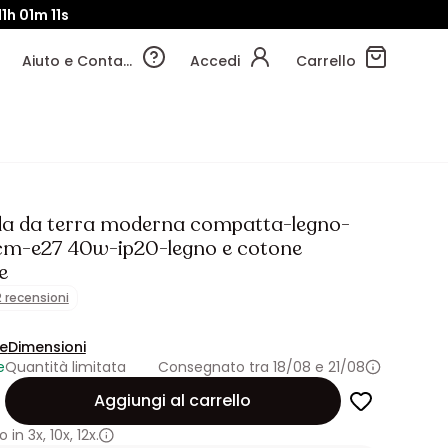
11h
01m
10s
Aiuto e Contatti
Accedi
Carrello
 da terra moderna compatta-legno-
 cm-e27 40w-ip20-legno e cotone
e
2 recensioni
ne
Dimensioni
e
Quantità limitata
Consegnato tra 18/08 e 21/08
Aggiungi al carrello
 in
3x
,
10x
,
12x.