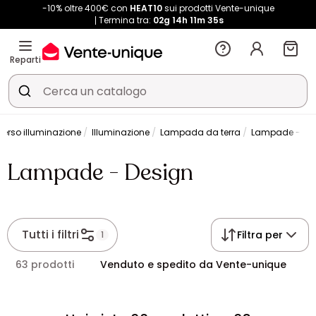
-10% oltre 400€ con
HEAT10
sui prodotti Vente-unique
Termina tra:
02g
14h
11m
35s
Reparti
verso illuminazione
Illuminazione
Lampada da terra
Lampade - De
Lampade - Design
Tutti i filtri
Filtra per
1
63 prodotti
Venduto e spedito da Vente-unique