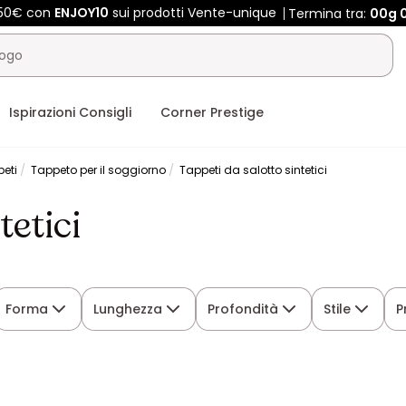
450€ con
ENJOY10
sui prodotti Vente-unique
Termina tra:
00g
Ispirazioni Consigli
Corner Prestige
eti
Tappeto per il soggiorno
Tappeti da salotto sintetici
tetici
Forma
Lunghezza
Profondità
Stile
P