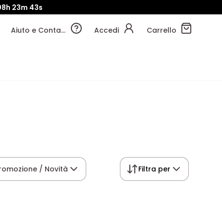
08h
23m
42s
Aiuto e Contatti
Accedi
Carrello
romozione / Novità
Filtra per