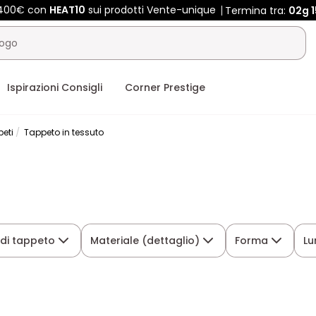
e 400€ con
HEAT10
sui prodotti Vente-unique
Termina tra:
02g
Ispirazioni Consigli
Corner Prestige
eti
Tappeto in tessuto
 di tappeto
Materiale (dettaglio)
Forma
Lu