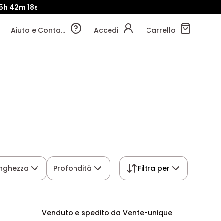
15h
42m
17s
Aiuto e Contatti
Accedi
Carrello
nghezza
Profondità
Filtra per
Venduto e spedito da Vente-unique