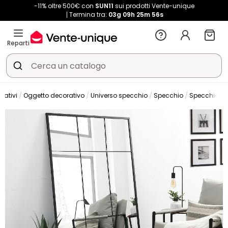
-11% oltre 500€ con
SUN11
sui prodotti Vente-unique
Termina tra:
03g
09h
25m
55s
Reparti
rativi
Oggetto decorativo
Universo specchio
Specchio
Specchio da