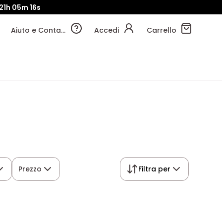
21h
05m
15s
Aiuto e Contatti
Accedi
Carrello
Prezzo
Filtra per