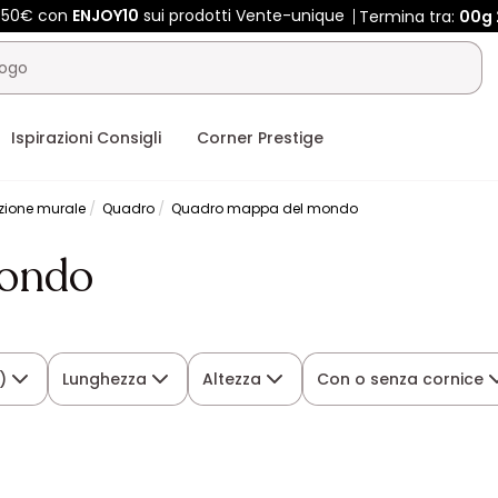
 450€ con
ENJOY10
sui prodotti Vente-unique
Termina tra:
00g
Ispirazioni Consigli
Corner Prestige
zione murale
Quadro
Quadro mappa del mondo
ondo
)
Lunghezza
Altezza
Con o senza cornice