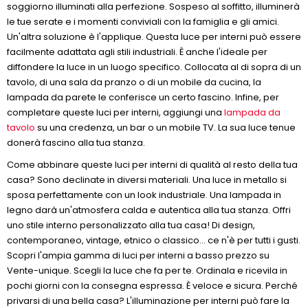
soggiorno illuminati alla perfezione. Sospeso al soffitto, illuminerà
le tue serate e i momenti conviviali con la famiglia e gli amici.
Un'altra soluzione è l'applique. Questa luce per interni può essere
facilmente adattata agli stili industriali. È anche l'ideale per
diffondere la luce in un luogo specifico. Collocata al di sopra di un
tavolo, di una sala da pranzo o di un mobile da cucina, la
lampada da parete le conferisce un certo fascino. Infine, per
completare queste luci per interni, aggiungi una
lampada da
tavolo
su una credenza, un bar o un mobile TV. La sua luce tenue
donerà fascino alla tua stanza.
Come abbinare queste luci per interni di qualità al resto della tua
casa? Sono declinate in diversi materiali. Una luce in metallo si
sposa perfettamente con un look industriale. Una lampada in
legno darà un'atmosfera calda e autentica alla tua stanza. Offri
uno stile interno personalizzato alla tua casa! Di design,
contemporaneo, vintage, etnico o classico... ce n'è per tutti i gusti.
Scopri l'ampia gamma di luci per interni a basso prezzo su
Vente-unique. Scegli la luce che fa per te. Ordinala e ricevila in
pochi giorni con la consegna espressa. È veloce e sicura. Perché
privarsi di una bella casa? L'illuminazione per interni può fare la