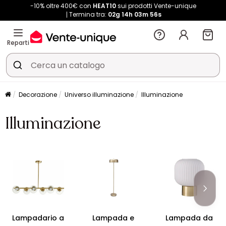
-10% oltre 400€ con
HEAT10
sui prodotti Vente-unique
Termina tra:
02g
14h
03m
55s
Reparti
Decorazione
Universo illuminazione
Illuminazione
Illuminazione
Lampadario a
Lampada e
Lampada da