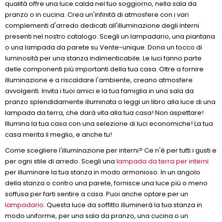
qualità offre una luce calda nel tuo soggiorno, nella sala da
pranzo o in cucina. Crea un'infinità di atmosfere con i vari
complementi d'arredo dedicati all'illuminazione degli interni
presenti nel nostro catalogo. Scegli un lampadario, una piantana
o una lampada da parete su Vente-unique. Dona un tocco di
luminosità per una stanza indimenticabile. Le luci fanno parte
delle componenti più importanti della tua casa. Oltre a fornire
illuminazione e a riscaldare l'ambiente, creano atmosfere
avvolgenti. Invita i tuoi amici e la tua famiglia in una sala da
pranzo splendidamente illuminata o leggi un libro alla luce di una
lampada da terra, che darà vita alla tua casa! Non aspettare!
Illumina la tua casa con una selezione di luci economiche! La tua
casa merita il meglio, e anche tu!
Come scegliere l'illuminazione per interni? Ce n'è per tutti i gusti e
per ogni stile di arredo. Scegli una
lampada da terra per interni
per illuminare la tua stanza in modo armonioso. In un angolo
della stanza o contro una parete, fornisce una luce più o meno
soffusa per farti sentire a casa. Puoi anche optare per un
lampadario
. Questa luce da soffitto illuminerà la tua stanza in
modo uniforme, per una sala da pranzo, una cucina o un