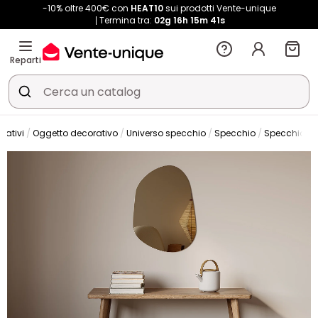
-10% oltre 400€ con
HEAT10
sui prodotti Vente-unique
Termina tra:
02g
16h
15m
40s
Reparti
rativi
Oggetto decorativo
Universo specchio
Specchio
Specchio da