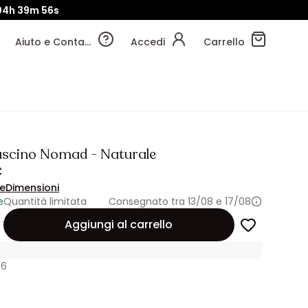
04h
39m
53s
Aiuto e Contatti
Accedi
Carrello
uscino Nomad - Naturale
€
ne
Dimensioni
e
Quantità limitata
Consegnato tra 13/08 e 17/08
Aggiungi al carrello
06