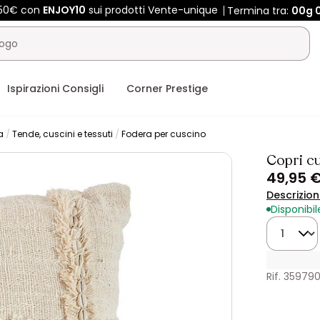
450€ con
ENJOY10
sui prodotti Vente-unique
Termina tra:
00g
Ispirazioni Consigli
Corner Prestige
a
Tende, cuscini e tessuti
Fodera per cuscino
Copri c
49,95 
Descrizio
Disponibil
Quantità
Rif. 35979