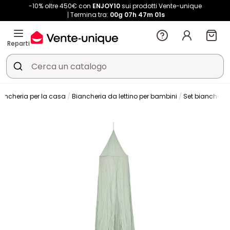
-10% oltre 450€ con
ENJOY10
sui prodotti Vente-unique
Termina tra:
00g
07h
47m
01s
Reparti
iancheria per la casa
Biancheria da lettino per bambini
Set biancheria 