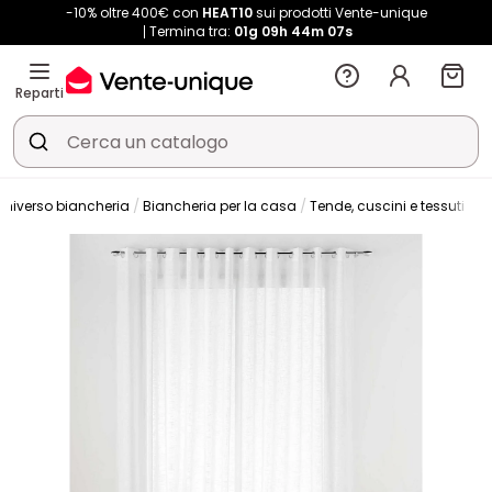
-10% oltre 400€ con
HEAT10
sui prodotti Vente-unique
Termina tra:
01g
09h
44m
05s
Reparti
Universo biancheria
Biancheria per la casa
Tende, cuscini e tessuti
T