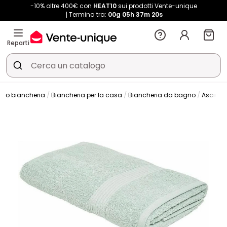
-10% oltre 400€ con
HEAT10
sui prodotti Vente-unique
Termina tra:
00g
05h
37m
19s
Reparti
rso biancheria
Biancheria per la casa
Biancheria da bagno
Asciug