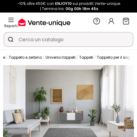
-10% oltre 450€ con
ENJOY10
sui prodotti Vente-unique
Termina tra:
00g
00h
18m
44s
Reparti
one
Tappeto e zerbino
Universo tappeti
Tappeti
Tappeto per il soggio