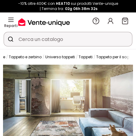
-10% oltre 400€ con
HEAT10
sui prodotti Vente-unique
Termina tra:
02g
06h
38m
31s
Reparti
one
Tappeto e zerbino
Universo tappeti
Tappeti
Tappeto per il soggio