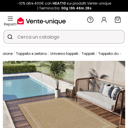
-10% oltre 400€ con
HEAT10
sui prodotti Vente-unique
Termina tra:
00g
19h
46m
27s
Reparti
razione
Tappeto e zerbino
Universo tappeti
Tappeti
Tappeto da este