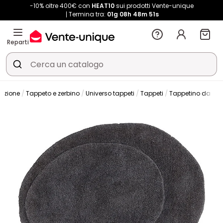
-10% oltre 400€ con
HEAT10
sui prodotti Vente-unique
Termina tra:
01g
08h
48m
50s
Reparti
azione
Tappeto e zerbino
Universo tappeti
Tappeti
Tappetino da ba