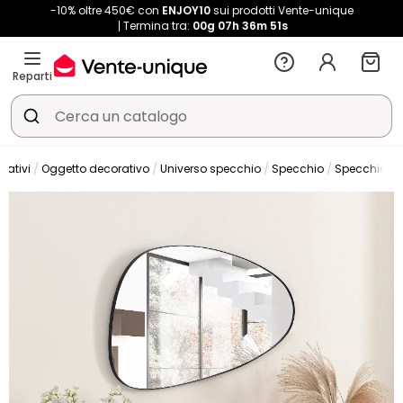
-10% oltre 450€ con
ENJOY10
sui prodotti Vente-unique
Termina tra:
00g
07h
36m
50s
Reparti
rativi
Oggetto decorativo
Universo specchio
Specchio
Specchio da