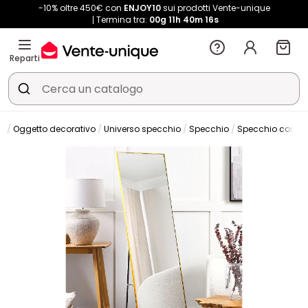
-10% oltre 450€ con
ENJOY10
sui prodotti Vente-unique
Termina tra:
00g
11h
40m
15s
Reparti
vi
Oggetto decorativo
Universo specchio
Specchio
Specchio con pie