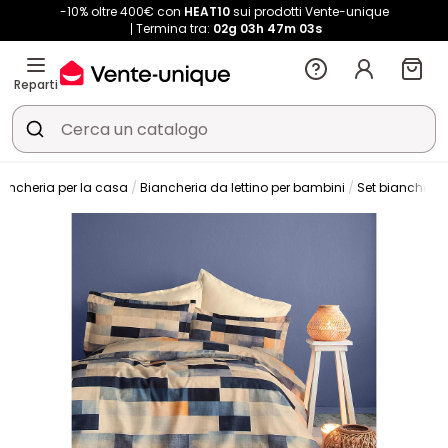
-10% oltre 400€ con
HEAT10
sui prodotti Vente-unique
Termina tra:
02g
03h
47m
03s
Reparti
iancheria per la casa
Biancheria da lettino per bambini
Set biancheria 