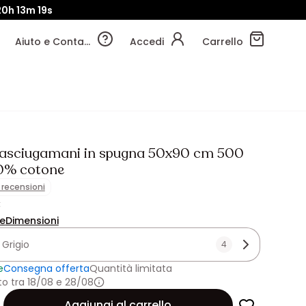
20h
13m
17s
Aiuto e Contatti
Accedi
Carrello
3 asciugamani in spugna 50x90 cm 500
0% cotone
1 recensioni
€
ne
Dimensioni
:
Grigio
4
e
Consegna offerta
Quantità limitata
o tra 18/08 e 28/08
Aggiungi al carrello