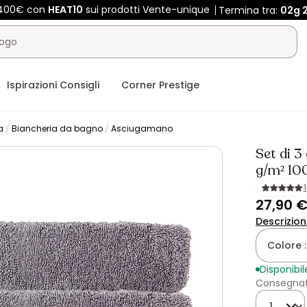
e 400€ con
HEAT10
sui prodotti Vente-unique
Termina tra:
02g
Ispirazioni Consigli
Corner Prestige
a
Biancheria da bagno
Asciugamano
Set di 
g/m² 10
27,90 
Descrizio
Colore 
Disponibil
Consegnat
Quantità