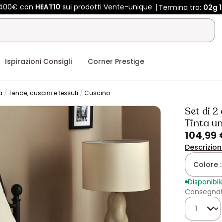
e 400€ con
HEAT10
sui prodotti Vente-unique
Termina tra:
02g
Ispirazioni Consigli
Corner Prestige
a
Tende, cuscini e tessuti
Cuscino
Set di 
Tinta un
104,99
Descrizio
Colore 
Disponibil
Consegnato
Quantità