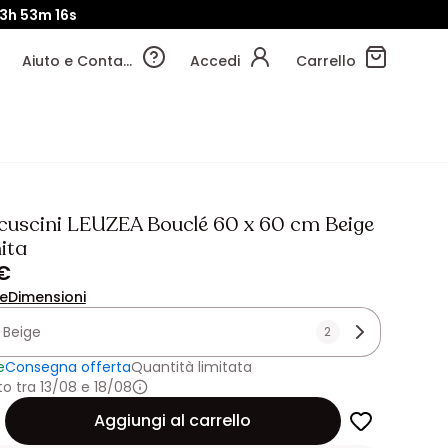
13h
53m
15s
Aiuto e Contatti
Accedi
Carrello
2 cuscini LEUZEA Bouclé 60 x 60 cm Beige
ita
 €
ne
Dimensioni
:
Beige
2
e
Consegna offerta
Quantità limitata
 tra 13/08 e 18/08
Aggiungi al carrello