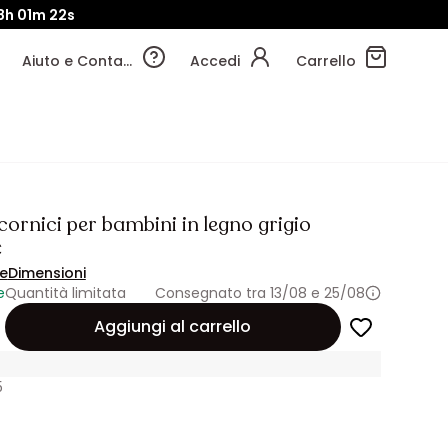
8h
01m
20s
Aiuto e Contatti
Accedi
Carrello
 cornici per bambini in legno grigio
€
ne
Dimensioni
e
Quantità limitata
Consegnato tra 13/08 e 25/08
Aggiungi al carrello
5