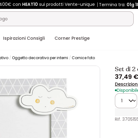
e 400€ con
HEAT10
sui prodotti Vente-unique
Termina tra:
01g
1
Ispirazioni Consigli
Corner Prestige
ativo
Oggetto decorativo per interni
Cornice foto
Set di 2
37,49 
Descrizio
Disponibil
Quantità
Rif. 370515