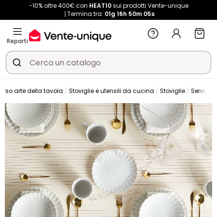
-10% oltre 400€ con
HEAT10
sui prodotti Vente-unique
Termina tra:
01g
16h
50m
04s
Reparti
erso arte della tavola
Stoviglie e utensili da cucina
Stoviglie
Servizio p