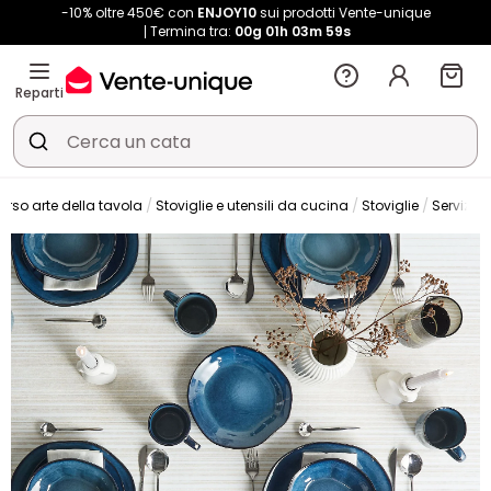
-10% oltre 450€ con
ENJOY10
sui prodotti Vente-unique
Termina tra:
00g
01h
03m
58s
Reparti
erso arte della tavola
Stoviglie e utensili da cucina
Stoviglie
Servizio p