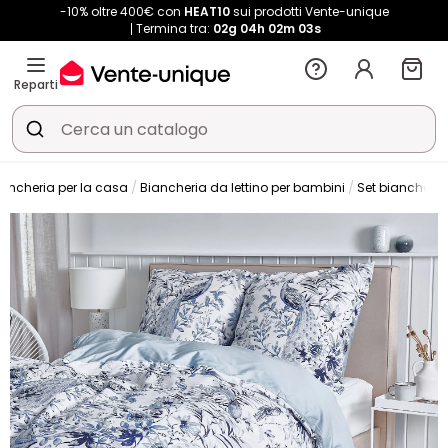
-10% oltre 400€ con
HEAT10
sui prodotti Vente-unique
Termina tra:
02g
04h
02m
03s
Reparti
iancheria per la casa
Biancheria da lettino per bambini
Set biancheria 