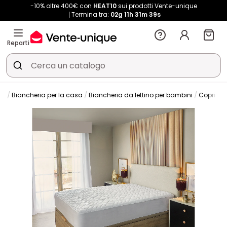
-10% oltre 400€ con
HEAT10
sui prodotti Vente-unique
Termina tra:
02g
11h
31m
39s
Reparti
ia
Biancheria per la casa
Biancheria da lettino per bambini
Coprima