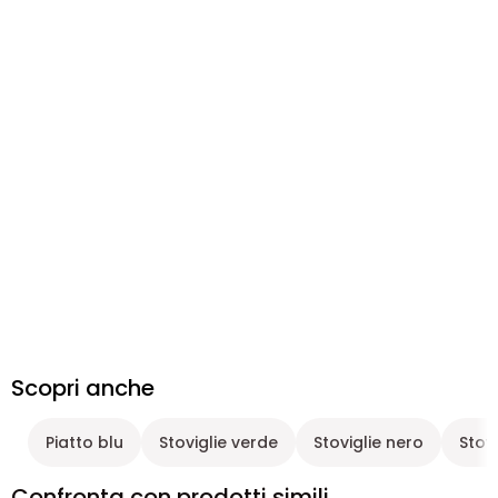
Scopri anche
Piatto blu
Stoviglie verde
Stoviglie nero
Stov
Confronta con prodotti simili