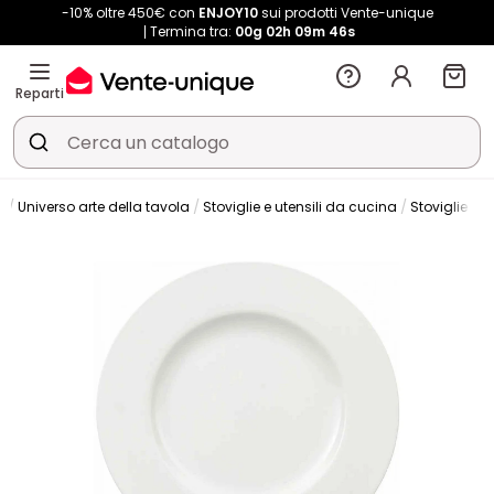
-10% oltre 450€ con
ENJOY10
sui prodotti Vente-unique
Termina tra:
00g
02h
09m
45s
Reparti
e
Universo arte della tavola
Stoviglie e utensili da cucina
Stoviglie
Pi