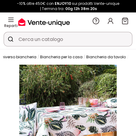
-10% oltre 450€ con
ENJOY10
sui prodotti Vente-unique
Termina tra:
00g
12h
38m
20s
Reparti
Universo biancheria
Biancheria per la casa
Biancheria da tavola
Tov